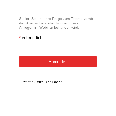
Stellen Sie uns Ihre Frage zum Thema vorab,
damit wir sicherstellen können, dass Ihr
Anliegen im Webinar behandelt wird.
*
erforderlich
Anmelden
A
l
t
zurück zur Übersicht
e
r
n
a
t