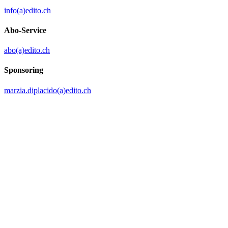
info(a)edito.ch
Abo-Service
abo(a)edito.ch
Sponsoring
marzia.diplacido(a)edito.ch