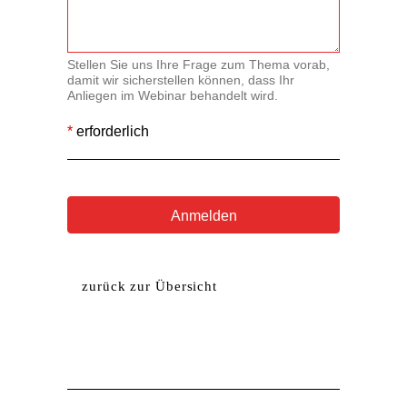
Stellen Sie uns Ihre Frage zum Thema vorab,
damit wir sicherstellen können, dass Ihr
Anliegen im Webinar behandelt wird.
*
erforderlich
Anmelden
A
l
t
zurück zur Übersicht
e
r
n
a
t
i