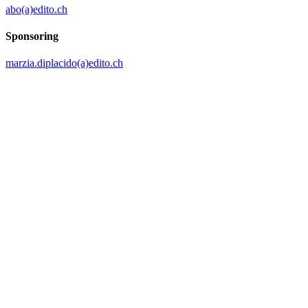
abo(a)edito.ch
Sponsoring
marzia.diplacido(a)edito.ch