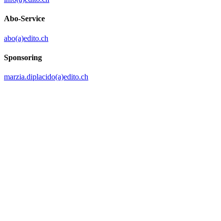
Abo-Service
abo(a)edito.ch
Sponsoring
marzia.diplacido(a)edito.ch